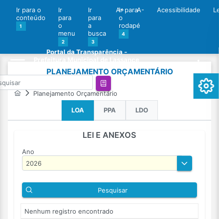
Ir para o
Ir
Ir
A+
Ir para
A-
Acessibilidade
L
conteúdo
para
para
o
o
a
rodapé
1
menu
busca
4
2
3
Portal da Transparência -
Prefeitura Municipal de Lassance
PLANEJAMENTO ORÇAMENTÁRIO
Planejamento Orçamentário
LOA
PPA
LDO
LEI E ANEXOS
Ano
Pesquisar
Nenhum registro encontrado