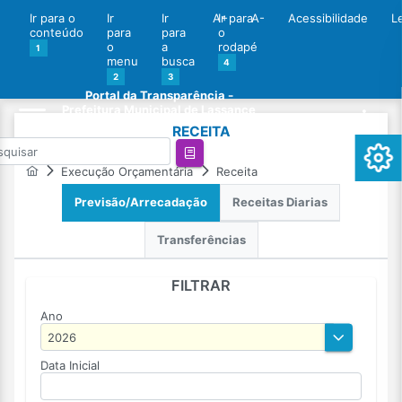
Ir para o
Ir
Ir
A+
Ir para
A-
Acessibilidade
L
conteúdo
para
para
o
o
a
rodapé
1
menu
busca
4
2
3
Portal da Transparência -
Prefeitura Municipal de Lassance
RECEITA
Execução Orçamentária
Receita
Previsão/Arrecadação
Receitas Diarias
Transferências
FILTRAR
Ano
Data Inicial