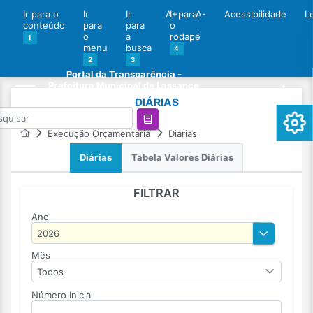
Ir para o
Ir
Ir
A+
Ir para
A-
Acessibilidade
L
conteúdo
para
para
o
o
a
rodapé
1
menu
busca
4
2
3
Portal da Transparência -
Prefeitura Municipal de Lassance
DIÁRIAS
Execução Orçamentária
Diárias
Diárias
Tabela Valores Diárias
FILTRAR
Ano
Mês
Todos
Número Inicial