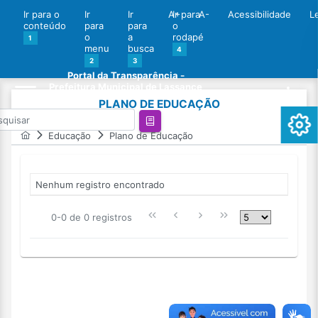
Ir para o
Ir
Ir
A+
Ir para
A-
Acessibilidade
L
conteúdo
para
para
o
o
a
rodapé
1
menu
busca
4
2
3
Portal da Transparência -
Prefeitura Municipal de Lassance
PLANO DE EDUCAÇÃO
Educação
Plano de Educação
Nenhum registro encontrado
0-0 de 0 registros