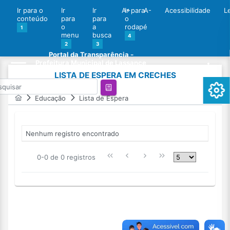
Ir para o
Ir
Ir
A+
Ir para
A-
Acessibilidade
L
conteúdo
para
para
o
o
a
rodapé
1
menu
busca
4
2
3
Portal da Transparência -
Prefeitura Municipal de Lassance
LISTA DE ESPERA EM CRECHES
Educação
Lista de Espera
Nenhum registro encontrado
0-0 de 0 registros